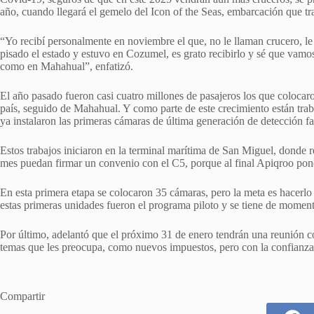
año, cuando llegará el gemelo del Icon of the Seas, embarcación que t
“Yo recibí personalmente en noviembre el que, no le llaman crucero, l
pisado el estado y estuvo en Cozumel, es grato recibirlo y sé que vamo
como en Mahahual”, enfatizó.
El año pasado fueron casi cuatro millones de pasajeros los que coloca
país, seguido de Mahahual. Y como parte de este crecimiento están trab
ya instalaron las primeras cámaras de última generación de detección f
Estos trabajos iniciaron en la terminal marítima de San Miguel, donde r
mes puedan firmar un convenio con el C5, porque al final Apiqroo pone 
En esta primera etapa se colocaron 35 cámaras, pero la meta es hacerlo 
estas primeras unidades fueron el programa piloto y se tiene de momen
Por último, adelantó que el próximo 31 de enero tendrán una reunión co
temas que les preocupa, como nuevos impuestos, pero con la confianza
Compartir