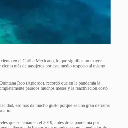
 ciento en el Caribe Mexicano, lo que significa un mayor
or ciento más de pasajeros por este medio respecto al mismo
e Quintana Roo (Apiqroo), recordó que en la pandemia la
 completamente parados muchos meses y la reactivación costó
apacidad, eso nos da mucho gusto porque es una gran derrama
nario.
eles que se tenían en el 2019, antes de la pandemia por
revé la llegada de barcos muy grandes, como a mediados de