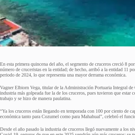
En esta primera quincena del año, el segmento de cruceros creció 8 por
número de cruceristas en la entidad; de hecho, arribó a la entidad 11 p
periodo de 2024, lo que representa una mayor derrama económica.
Vagner Elbiorn Vega, titular de la Administración Portuaria Integral d
industria más golpeada fue la de los cruceros, pues tuvieron que estar
trabajo y se hizo de manera paulatina.
“Ya los cruceros están llegando en temporada con 100 por ciento de c
económica tanto para Cozumel como para Mahahual”, celebró el funcio
Desde el año pasado la industria de cruceros llegó nuevamente a los niv
Covid-19, seguros de que en este 2025 vendrán aún más cruceros; se p